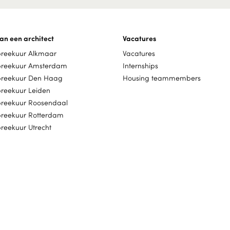
an een architect
Vacatures
preekuur Alkmaar
Vacatures
preekuur Amsterdam
Internships
preekuur Den Haag
Housing teammembers
preekuur Leiden
preekuur Roosendaal
preekuur Rotterdam
reekuur Utrecht