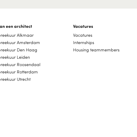
an een architect
Vacatures
preekuur Alkmaar
Vacatures
preekuur Amsterdam
Internships
preekuur Den Haag
Housing teammembers
preekuur Leiden
preekuur Roosendaal
preekuur Rotterdam
reekuur Utrecht