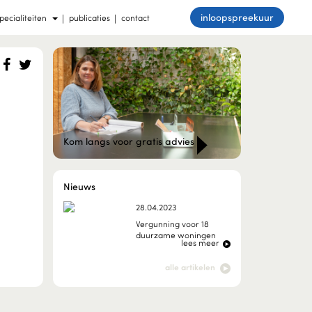
inloopspreekuur
pecialiteiten
publicaties
contact
Kom langs voor gratis advies
Nieuws
28.04.2023
Vergunning voor 18
duurzame woningen
lees meer
31.03.2023
alle artikelen
Onze werkwijze:
Inmeten, scannen of
een point...