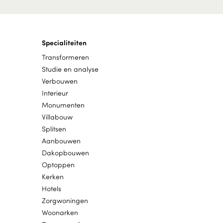
lees meer
24.03.2023
Op vrijdag 31 maart is
ons inloopspreekuur
Specialiteiten
ee...
lees meer
Transformeren
24.03.2023
Studie en analyse
Inloopspreekuur: nu ook
Verbouwen
zonder afspraak!
lees meer
Interieur
Monumenten
10.03.2023
Villabouw
Bezoek ons 24, 25 en 26
Splitsen
maart op de Beurs Eig...
lees meer
Aanbouwen
08.03.2023
Dakopbouwen
Kan ik mijn woningen
Optoppen
samenvoegen?
lees meer
Kerken
Hotels
07.03.2023
Zorgwoningen
Woningen kadastraal
Woonarken
splitsen voor verkoop?
lees meer