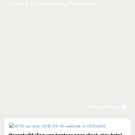
Boten- & clubhuis scouting Pocahontas
ga naar project
Herontwikkeling van kantoor naar short-stay hotel