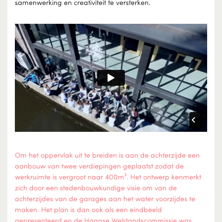
samenwerking en creativiteit te versterken.
Om het oppervlak uit te breiden is aan de achterzijde een
aanbouw van twee verdiepingen geplaatst zodat de
werkruimte is vergroot naar 400m². Het ontwerp kenmerkt
zich door een stedenbouwkundige visie om van de
achterzijdes van de garages aan het water voorzijdes te
maken. Het plan is dan ook als een eindbeeld
gepresenteerd en de Haagse Welstandscommissie was